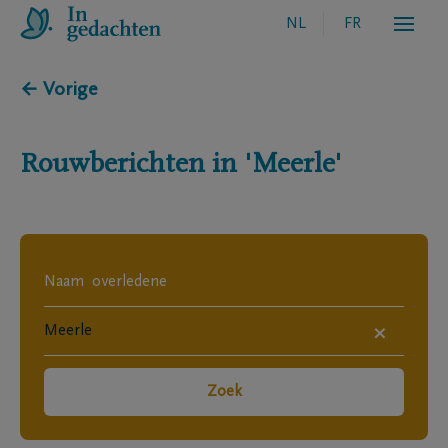
NL
FR
← Vorige
Rouwberichten in
'Meerle'
×
Zoek