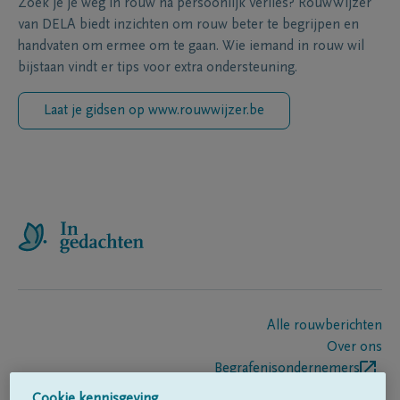
Zoek je je weg in rouw na persoonlijk verlies? RouwWijzer
van DELA biedt inzichten om rouw beter te begrijpen en
handvaten om ermee om te gaan. Wie iemand in rouw wil
bijstaan vindt er tips voor extra ondersteuning.
Laat je gidsen op www.rouwwijzer.be
Alle rouwberichten
Over ons
Begrafenisondernemers
Contact
Cookie kennisgeving