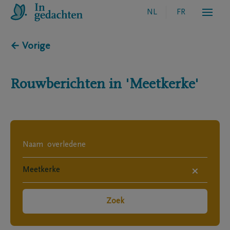
NL
FR
← Vorige
Rouwberichten in
'Meetkerke'
×
Zoek