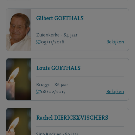
Gilbert
GOETHALS
Zuienkerke - 84 jaar
09/11/2016
Bekijken
Louis
GOETHALS
Brugge - 86 jaar
08/02/2015
Bekijken
Rachel
DIERICKX-VISCHERS
Sint-Andries - 89 jaar