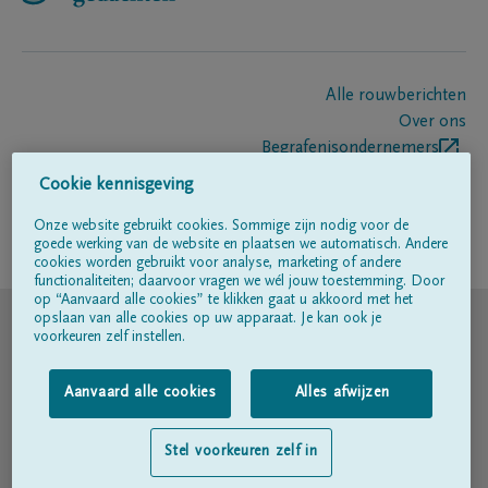
Alle rouwberichten
Over ons
Begrafenisondernemers
Contact
Cookie kennisgeving
Onze website gebruikt cookies. Sommige zijn nodig voor de
goede werking van de website en plaatsen we automatisch. Andere
Volg ons op
cookies worden gebruikt voor analyse, marketing of andere
functionaliteiten; daarvoor vragen we wél jouw toestemming. Door
op “Aanvaard alle cookies” te klikken gaat u akkoord met het
© DELA
opslaan van alle cookies op uw apparaat. Je kan ook je
voorkeuren zelf instellen.
Gebruiksvoorwaarden
Aanvaard alle cookies
Alles afwijzen
Privacyverklaring
Stel voorkeuren zelf in
Toegankelijkheidsverklaring