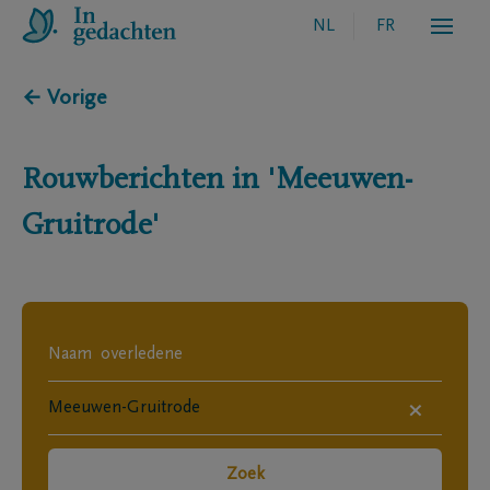
NL
FR
← Vorige
Rouwberichten in
'Meeuwen-
Gruitrode'
×
Zoek