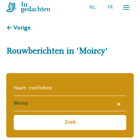
NL
FR
← Vorige
Rouwberichten in
'Moircy'
×
Zoek