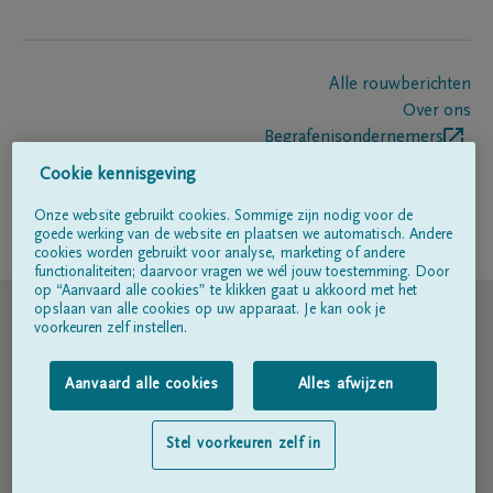
Alle rouwberichten
Over ons
Begrafenisondernemers
Contact
Cookie kennisgeving
Onze website gebruikt cookies. Sommige zijn nodig voor de
goede werking van de website en plaatsen we automatisch. Andere
Volg ons op
cookies worden gebruikt voor analyse, marketing of andere
functionaliteiten; daarvoor vragen we wél jouw toestemming. Door
op “Aanvaard alle cookies” te klikken gaat u akkoord met het
© DELA
opslaan van alle cookies op uw apparaat. Je kan ook je
voorkeuren zelf instellen.
Gebruiksvoorwaarden
Aanvaard alle cookies
Alles afwijzen
Privacyverklaring
Stel voorkeuren zelf in
Toegankelijkheidsverklaring