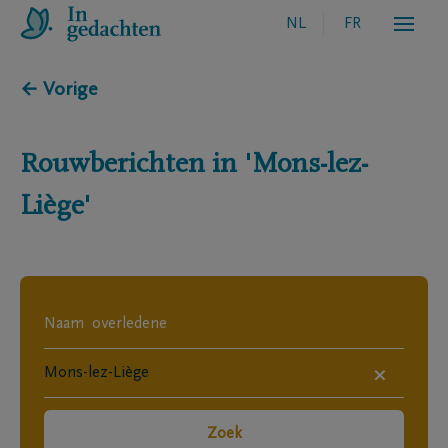
NL
FR
← Vorige
Rouwberichten in
'Mons-lez-
Liège'
×
Zoek