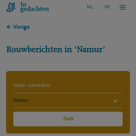
NL
FR
← Vorige
Rouwberichten in
'Namur'
×
Zoek