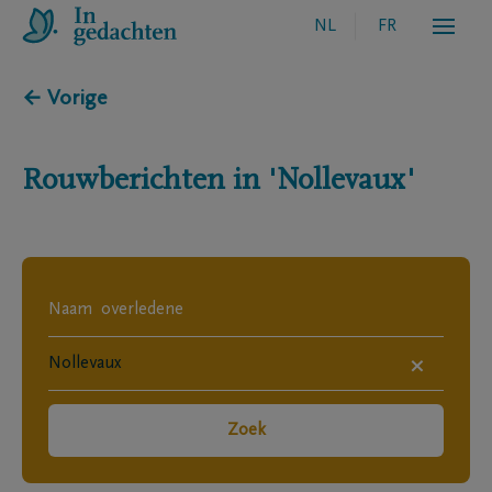
NL
FR
← Vorige
Rouwberichten in
'Nollevaux'
×
Zoek