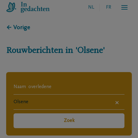
NL
FR
← Vorige
Rouwberichten in
'Olsene'
×
Zoek