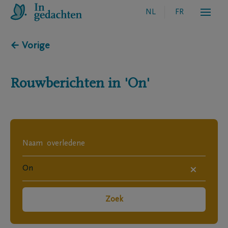
NL
FR
← Vorige
Rouwberichten in
'On'
×
Zoek