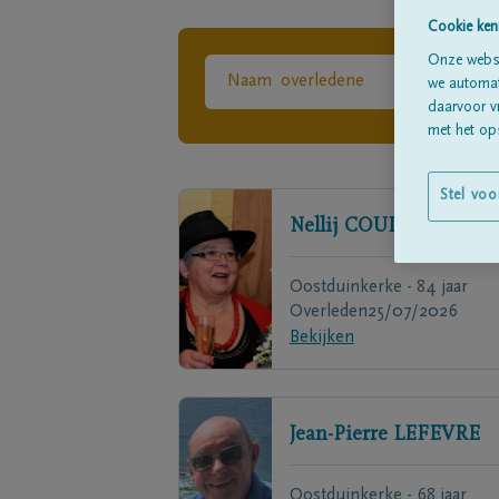
Cookie ken
Onze websi
we automati
daarvoor v
met het ops
Stel voo
Nellij
COUDIJZER
Oostduinkerke - 84 jaar
Overleden
25/07/2026
Bekijken
Jean-Pierre
LEFEVRE
Oostduinkerke - 68 jaar