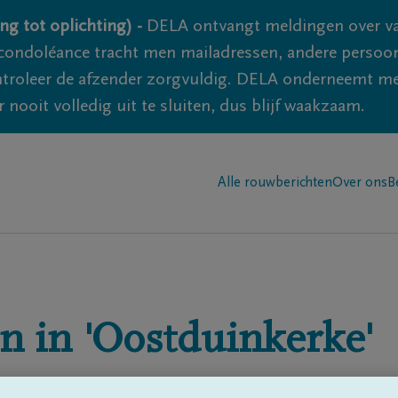
ng tot oplichting) -
DELA ontvangt meldingen over va
ondoléance tracht men mailadressen, andere persoon
controleer de afzender zorgvuldig. DELA onderneemt m
 nooit volledig uit te sluiten, dus blijf waakzaam.
Alle rouwberichten
Over ons
B
n in
'Oostduinkerke'