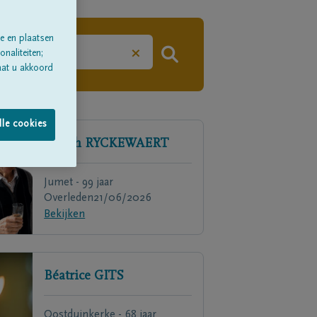
e en plaatsen
×
naliteiten;
aat u akkoord
lle cookies
Joseph
RYCKEWAERT
Jumet - 99 jaar
Overleden
21/06/2026
Bekijken
Béatrice
GITS
Oostduinkerke - 68 jaar