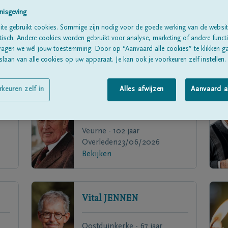
nisgeving
te gebruikt cookies. Sommige zijn nodig voor de goede werking van de websit
sch. Andere cookies worden gebruikt voor analyse, marketing of andere functio
ragen we wél jouw toestemming. Door op “Aanvaard alle cookies” te klikken g
laan van alle cookies op uw apparaat. Je kan ook je voorkeuren zelf instellen.
rkeuren zelf in
Alles afwijzen
Aanvaard a
Raymond
PYLYSER
Veurne - 102 jaar
Overleden
23/06/2026
Bekijken
Vital
JENNEN
Oostduinkerke - 67 jaar