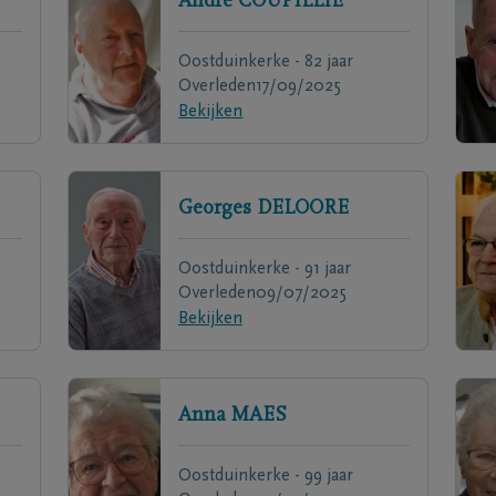
André
COUPILLIE
Oostduinkerke - 82 jaar
Overleden
17/09/2025
Bekijken
Georges
DELOORE
Oostduinkerke - 91 jaar
Overleden
09/07/2025
Bekijken
Anna
MAES
Oostduinkerke - 99 jaar