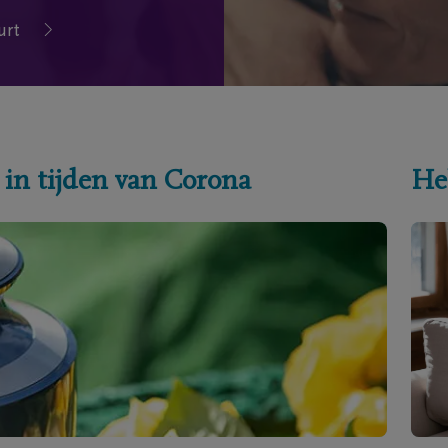
urt
 in tijden van Corona
He