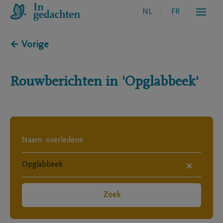
NL
FR
← Vorige
Rouwberichten in
'Opglabbeek'
×
Zoek