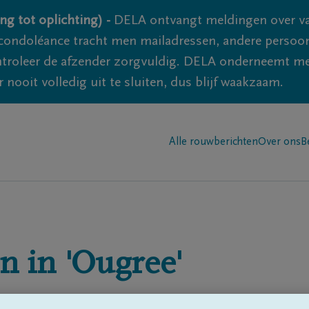
ng tot oplichting) -
DELA ontvangt meldingen over va
ondoléance tracht men mailadressen, andere persoon
controleer de afzender zorgvuldig. DELA onderneemt m
 nooit volledig uit te sluiten, dus blijf waakzaam.
Alle rouwberichten
Over ons
B
n in
'Ougree'