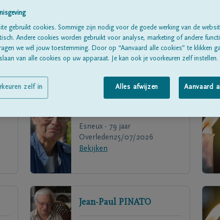
nisgeving
te gebruikt cookies. Sommige zijn nodig voor de goede werking van de websit
sch. Andere cookies worden gebruikt voor analyse, marketing of andere functio
ragen we wél jouw toestemming. Door op “Aanvaard alle cookies” te klikken g
laan van alle cookies op uw apparaat. Je kan ook je voorkeuren zelf instellen.
rkeuren zelf in
Alles afwijzen
Aanvaard a
Jean-Michel
BALTEAU
Esneux - 79 jaar
Overleden
25/07/2026
Bekijken
Jean-Paul
PINATO