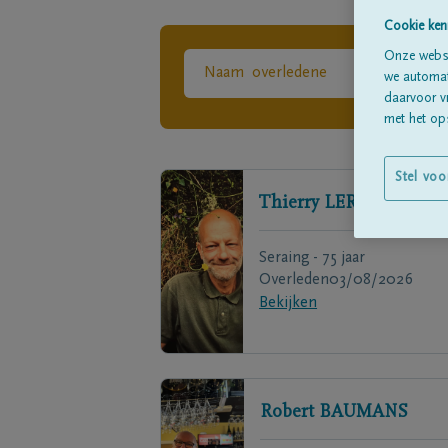
Cookie ken
Onze websi
we automati
daarvoor v
met het ops
Stel voo
Thierry
LERUTH
Seraing - 75 jaar
Overleden
03/08/2026
Bekijken
Robert
BAUMANS