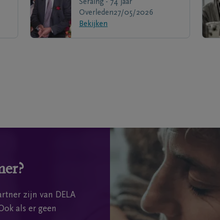
Seraing - 74 jaar
Overleden
27/05/2026
Bekijken
mer?
rtner zijn van DELA
Ook als er geen