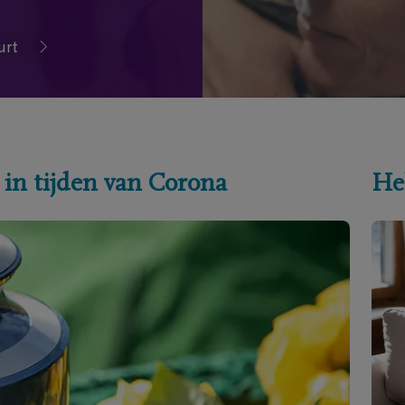
urt
 in tijden van Corona
He