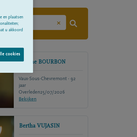
e en plaatsen
×
naliteiten;
aat u akkoord
lle cookies
Yvonne
BOURBON
Vaux-Sous-Chevremont - 92
jaar
Overleden
25/07/2026
Bekijken
Bertha
VUJASIN