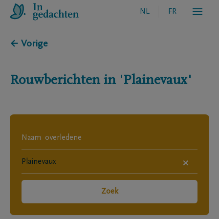
NL
FR
← Vorige
Rouwberichten in
'Plainevaux'
×
Zoek