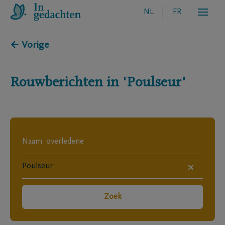
NL
FR
← Vorige
Rouwberichten in
'Poulseur'
×
Zoek