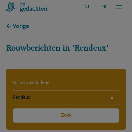
NL
FR
← Vorige
Rouwberichten in
'Rendeux'
×
Zoek