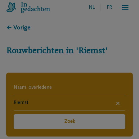
NL
FR
← Vorige
Rouwberichten in
'Riemst'
×
Zoek