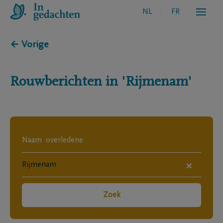
NL
FR
← Vorige
Rouwberichten in
'Rijmenam'
×
Zoek