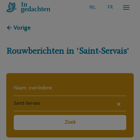
NL
FR
← Vorige
Rouwberichten in
'Saint-Servais'
×
Zoek