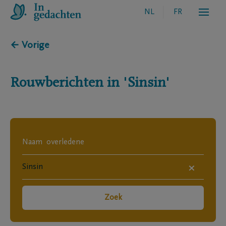
NL
FR
← Vorige
Rouwberichten in
'Sinsin'
×
Zoek