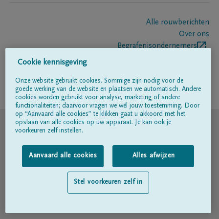
Alle rouwberichten
Over ons
Begrafenisondernemers
Contact
Cookie kennisgeving
Onze website gebruikt cookies. Sommige zijn nodig voor de
goede werking van de website en plaatsen we automatisch. Andere
Volg ons op
cookies worden gebruikt voor analyse, marketing of andere
functionaliteiten; daarvoor vragen we wél jouw toestemming. Door
op “Aanvaard alle cookies” te klikken gaat u akkoord met het
© DELA
opslaan van alle cookies op uw apparaat. Je kan ook je
voorkeuren zelf instellen.
Gebruiksvoorwaarden
Aanvaard alle cookies
Alles afwijzen
Privacyverklaring
Stel voorkeuren zelf in
Toegankelijkheidsverklaring
Cookiebeleid