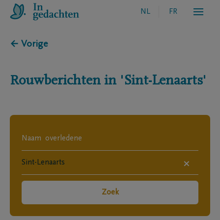
NL
FR
← Vorige
Rouwberichten in
'Sint-Lenaarts'
×
Zoek