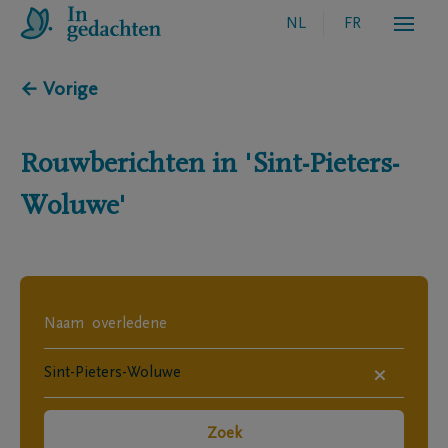
NL
FR
← Vorige
Rouwberichten in
'Sint-Pieters-
Woluwe'
×
Zoek