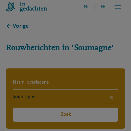
NL
FR
← Vorige
Rouwberichten in
'Soumagne'
×
Zoek