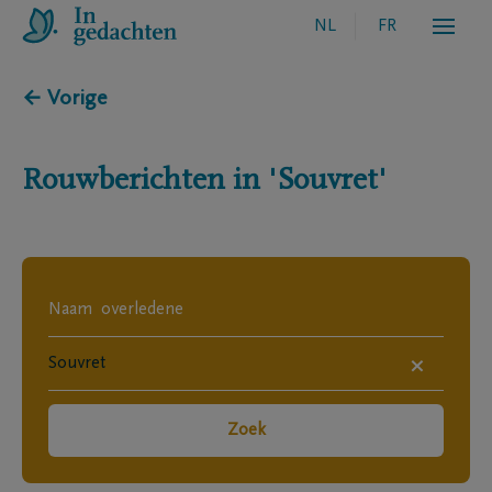
NL
FR
← Vorige
Rouwberichten in
'Souvret'
×
Zoek