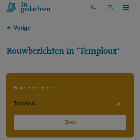
NL
FR
← Vorige
Rouwberichten in
'Temploux'
×
Zoek