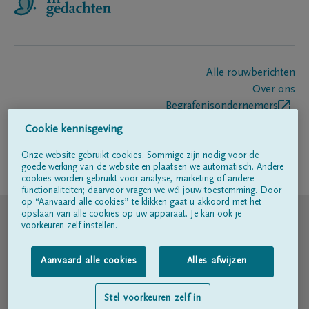
Alle rouwberichten
Over ons
Begrafenisondernemers
Contact
Cookie kennisgeving
Onze website gebruikt cookies. Sommige zijn nodig voor de
goede werking van de website en plaatsen we automatisch. Andere
Volg ons op
cookies worden gebruikt voor analyse, marketing of andere
functionaliteiten; daarvoor vragen we wél jouw toestemming. Door
op “Aanvaard alle cookies” te klikken gaat u akkoord met het
© DELA
opslaan van alle cookies op uw apparaat. Je kan ook je
voorkeuren zelf instellen.
Gebruiksvoorwaarden
Aanvaard alle cookies
Alles afwijzen
Privacyverklaring
Stel voorkeuren zelf in
Toegankelijkheidsverklaring