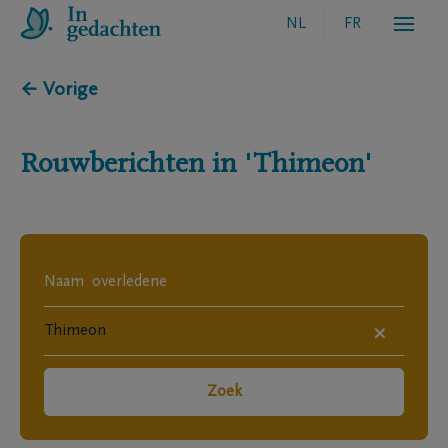
NL
FR
← Vorige
Rouwberichten in
'Thimeon'
×
Zoek