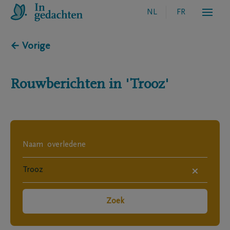
NL
FR
← Vorige
Rouwberichten in
'Trooz'
×
Zoek