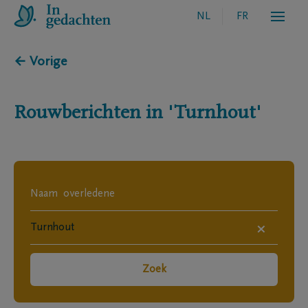
NL
FR
← Vorige
Rouwberichten in
'Turnhout'
×
Zoek