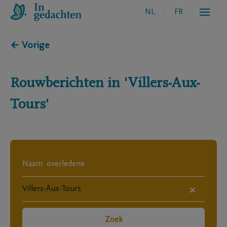
NL
FR
← Vorige
Rouwberichten in
'Villers-Aux-
Tours'
×
Zoek