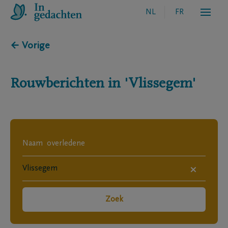
NL
FR
← Vorige
Rouwberichten in
'Vlissegem'
×
Zoek