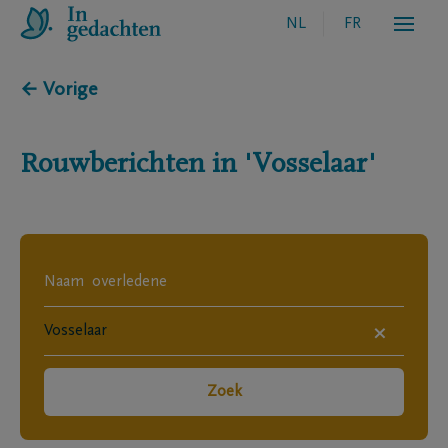
NL
FR
← Vorige
Rouwberichten in
'Vosselaar'
×
Zoek