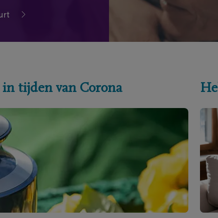
urt
 in tijden van Corona
He