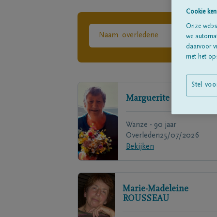
Cookie ken
Onze websi
we automati
daarvoor v
met het ops
Stel voo
Marguerite
LEGRAND
Wanze - 90 jaar
Overleden
25/07/2026
Bekijken
Marie-Madeleine
ROUSSEAU