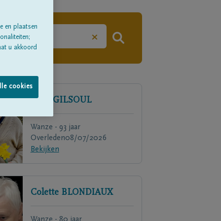
e en plaatsen
×
naliteiten;
aat u akkoord
lle cookies
Léon
GILSOUL
Wanze - 93 jaar
Overleden
08/07/2026
Bekijken
Colette
BLONDIAUX
Wanze - 80 jaar