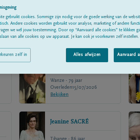
nisgeving
te gebruikt cookies. Sommige zijn nodig voor de goede werking van de websit
sch. Andere cookies worden gebruikt voor analyse, marketing of andere functio
ragen we wél jouw toestemming. Door op “Aanvaard alle cookies” te klikken g
laan van alle cookies op uw apparaat. Je kan ook je voorkeuren zelf instellen.
rkeuren zelf in
Alles afwijzen
Aanvaard a
Louis
DUCHESNE
Wanze - 79 jaar
Overleden
15/07/2026
Bekijken
Jeanine
SACRÉ
Tihange - 86 jaar