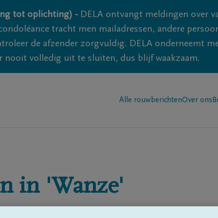
ng tot oplichting) -
DELA ontvangt meldingen over va
ondoléance tracht men mailadressen, andere persoon
controleer de afzender zorgvuldig. DELA onderneemt m
 nooit volledig uit te sluiten, dus blijf waakzaam.
Alle rouwberichten
Over ons
B
n in
'Wanze'