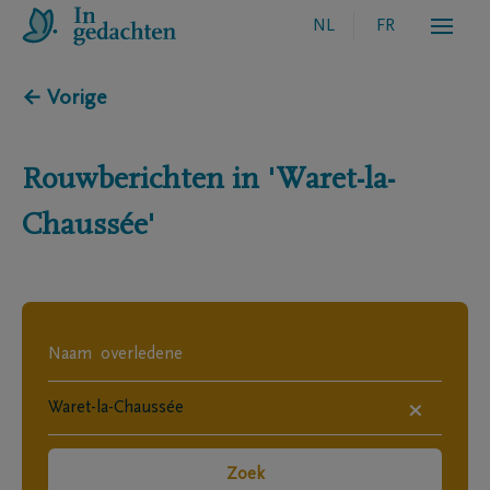
NL
FR
← Vorige
Rouwberichten in
'Waret-la-
Chaussée'
×
Zoek