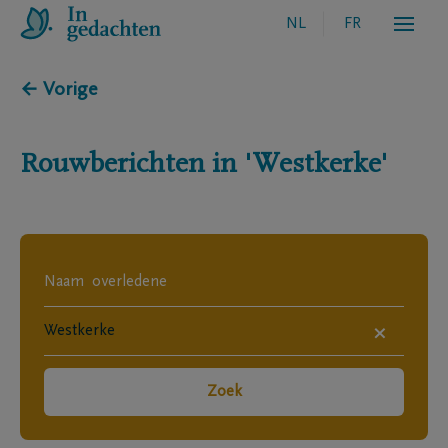
NL
FR
← Vorige
Rouwberichten in
'Westkerke'
×
Zoek