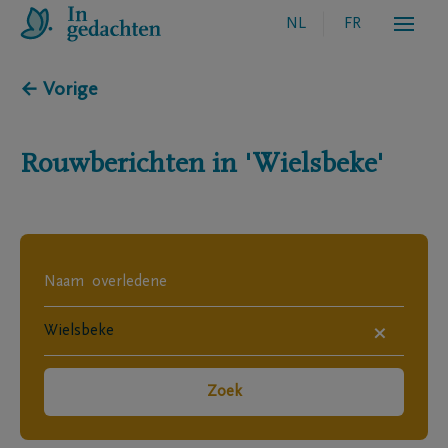
NL
FR
← Vorige
Rouwberichten in
'Wielsbeke'
×
Zoek