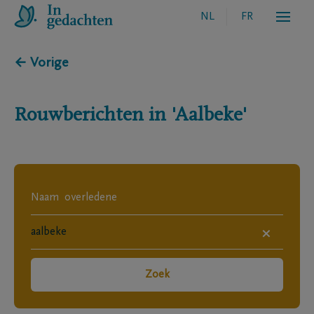
NL
FR
← Vorige
Rouwberichten in
'Aalbeke'
×
Zoek