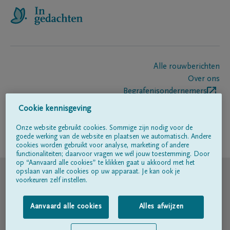
Alle rouwberichten
Over ons
Begrafenisondernemers
Contact
Cookie kennisgeving
Onze website gebruikt cookies. Sommige zijn nodig voor de
goede werking van de website en plaatsen we automatisch. Andere
Volg ons op
cookies worden gebruikt voor analyse, marketing of andere
functionaliteiten; daarvoor vragen we wél jouw toestemming. Door
op “Aanvaard alle cookies” te klikken gaat u akkoord met het
© DELA
opslaan van alle cookies op uw apparaat. Je kan ook je
voorkeuren zelf instellen.
Gebruiksvoorwaarden
Aanvaard alle cookies
Alles afwijzen
Privacyverklaring