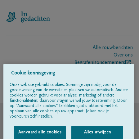
Alle rouwberichten
Over ons
Begrafenisondernemers
Contact
Cookie kennisgeving
Onze website gebruikt cookies. Sommige zijn nodig voor de
goede werking van de website en plaatsen we automatisch. Andere
Volg ons op
cookies worden gebruikt voor analyse, marketing of andere
functionaliteiten; daarvoor vragen we wél jouw toestemming. Door
op “Aanvaard alle cookies” te klikken gaat u akkoord met het
© DELA
opslaan van alle cookies op uw apparaat. Je kan ook je
voorkeuren zelf instellen.
Gebruiksvoorwaarden
Aanvaard alle cookies
Alles afwijzen
Privacyverklaring