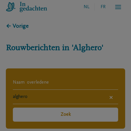
NL
FR
← Vorige
Rouwberichten in
'Alghero'
×
Zoek