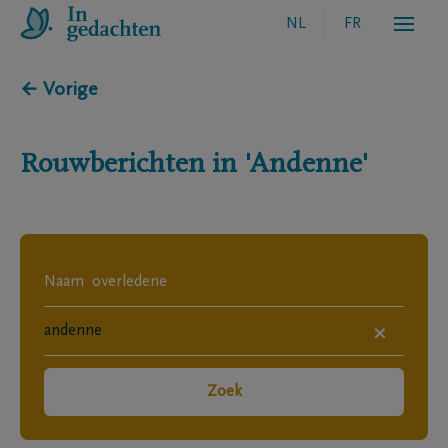
NL
FR
← Vorige
Rouwberichten in
'Andenne'
×
Zoek