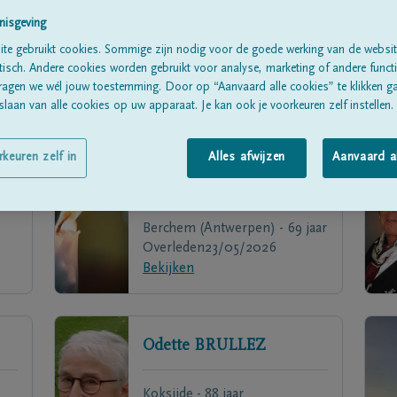
nisgeving
te gebruikt cookies. Sommige zijn nodig voor de goede werking van de websit
sch. Andere cookies worden gebruikt voor analyse, marketing of andere functio
ragen we wél jouw toestemming. Door op “Aanvaard alle cookies” te klikken g
laan van alle cookies op uw apparaat. Je kan ook je voorkeuren zelf instellen.
rkeuren zelf in
Alles afwijzen
Aanvaard a
Ronny
OMBRECHT
Berchem (Antwerpen) - 69 jaar
Overleden
23/05/2026
Bekijken
Odette
BRULLEZ
Koksijde - 88 jaar