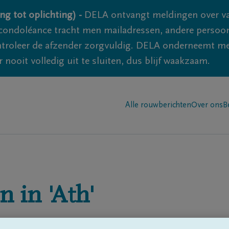
ng tot oplichting) -
DELA ontvangt meldingen over va
ondoléance tracht men mailadressen, andere persoon
controleer de afzender zorgvuldig. DELA onderneemt m
 nooit volledig uit te sluiten, dus blijf waakzaam.
Alle rouwberichten
Over ons
B
n in
'Ath'