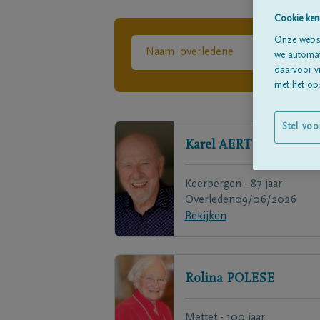
Cookie ken
Onze websi
we automati
daarvoor v
met het ops
Stel voo
Karel
AERTS
Keerbergen - 87 jaar
Overleden
09/06/2026
Bekijken
Rolina
POLESE
Mettet - 100 jaar