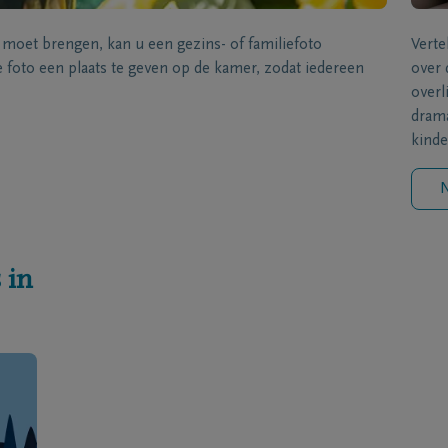
s moet brengen, kan u een gezins- of familiefoto
Verte
foto een plaats te geven op de kamer, zodat iedereen
over 
overl
drama
kinde
N
 in