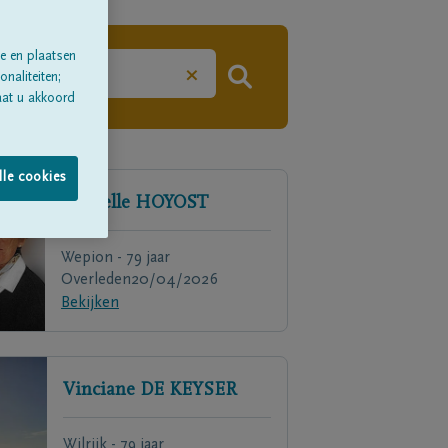
e en plaatsen
×
naliteiten;
aat u akkoord
lle cookies
Michelle
HOYOST
Wepion - 79 jaar
Overleden
20/04/2026
Bekijken
Vinciane
DE KEYSER
Wilrijk - 79 jaar