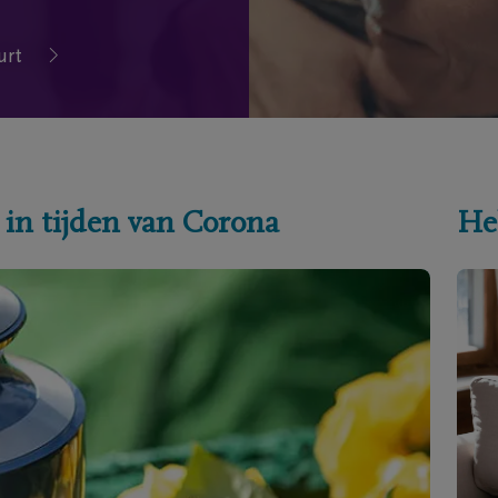
urt
 in tijden van Corona
He