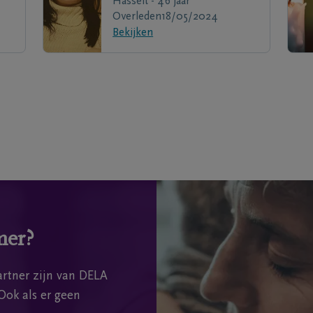
Hasselt - 46 jaar
Overleden
18/05/2024
Bekijken
mer?
rtner zijn van DELA
Ook als er geen