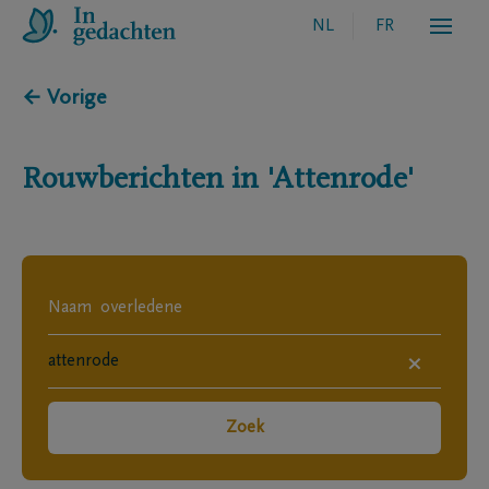
NL
FR
← Vorige
Rouwberichten in
'Attenrode'
×
Zoek