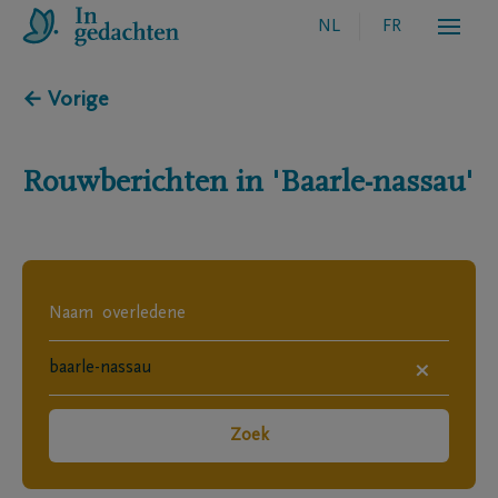
NL
FR
← Vorige
Rouwberichten in
'Baarle-nassau'
×
Zoek