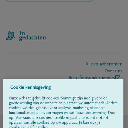
Alle rouwberichten
Over ons
Begrafenisondernemers
Contact
Cookie kennisgeving
Onze website gebruikt cookies. Sommige zijn nodig voor de
goede werking van de website en plaatsen we automatisch. Andere
Volg ons op
cookies worden gebruikt voor analyse, marketing of andere
functionaliteiten; daarvoor vragen we wél jouw toestemming. Door
op “Aanvaard alle cookies” te klikken gaat u akkoord met het
© DELA
opslaan van alle cookies op uw apparaat. Je kan ook je
voorkeuren zelf instellen.