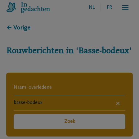
NL
FR
← Vorige
Rouwberichten in
'Basse-bodeux'
×
Zoek