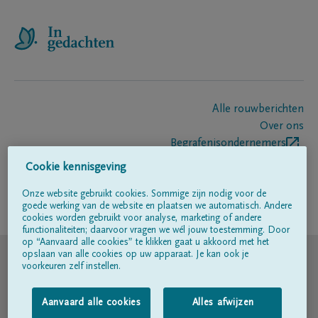
Alle rouwberichten
Over ons
Begrafenisondernemers
Contact
Cookie kennisgeving
Onze website gebruikt cookies. Sommige zijn nodig voor de
goede werking van de website en plaatsen we automatisch. Andere
Volg ons op
cookies worden gebruikt voor analyse, marketing of andere
functionaliteiten; daarvoor vragen we wél jouw toestemming. Door
op “Aanvaard alle cookies” te klikken gaat u akkoord met het
© DELA
opslaan van alle cookies op uw apparaat. Je kan ook je
voorkeuren zelf instellen.
Gebruiksvoorwaarden
Aanvaard alle cookies
Alles afwijzen
Privacyverklaring