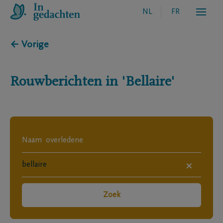
NL
FR
← Vorige
Rouwberichten in
'Bellaire'
×
Zoek