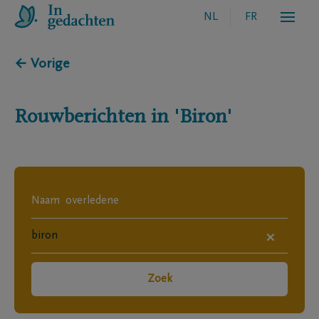
NL
FR
← Vorige
Rouwberichten in
'Biron'
×
Zoek