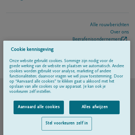
Alle rouwberichten
Over ons
Begrafenisondernemers
Contact
Cookie kennisgeving
Onze website gebruikt cookies. Sommige zijn nodig voor de
goede werking van de website en plaatsen we automatisch. Andere
Volg ons op
cookies worden gebruikt voor analyse, marketing of andere
functionaliteiten; daarvoor vragen we wél jouw toestemming. Door
op “Aanvaard alle cookies” te klikken gaat u akkoord met het
© DELA
opslaan van alle cookies op uw apparaat. Je kan ook je
voorkeuren zelf instellen.
Gebruiksvoorwaarden
Aanvaard alle cookies
Alles afwijzen
Privacyverklaring
Stel voorkeuren zelf in
Toegankelijkheidsverklaring