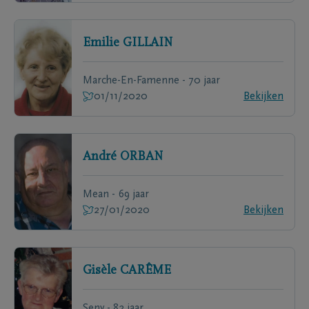
Emilie
GILLAIN
Marche-En-Famenne - 70 jaar
01/11/2020
Bekijken
André
ORBAN
Mean - 69 jaar
27/01/2020
Bekijken
Gisèle
CARÊME
Seny - 82 jaar