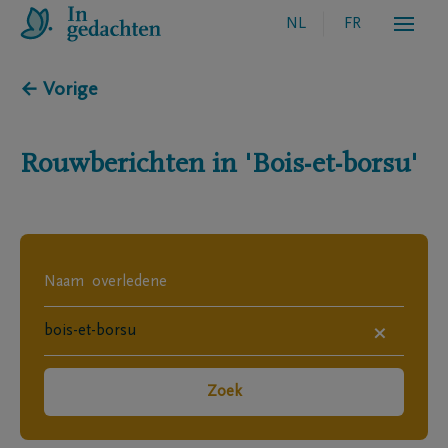
NL
FR
← Vorige
Rouwberichten in
'Bois-et-borsu'
×
Zoek