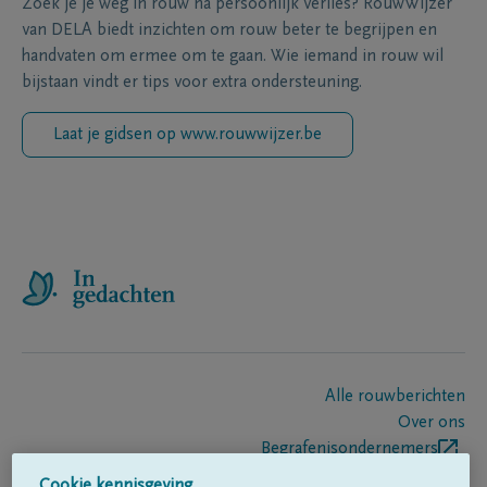
Zoek je je weg in rouw na persoonlijk verlies? RouwWijzer
van DELA biedt inzichten om rouw beter te begrijpen en
handvaten om ermee om te gaan. Wie iemand in rouw wil
bijstaan vindt er tips voor extra ondersteuning.
Laat je gidsen op www.rouwwijzer.be
Alle rouwberichten
Over ons
Begrafenisondernemers
Contact
Cookie kennisgeving