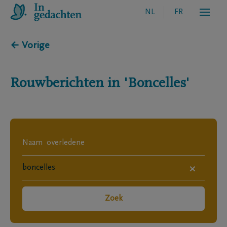
NL
FR
← Vorige
Rouwberichten in
'Boncelles'
×
Zoek