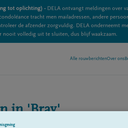
ng tot oplichting) -
DELA ontvangt meldingen over va
ondoléance tracht men mailadressen, andere persoon
controleer de afzender zorgvuldig. DELA onderneemt m
 nooit volledig uit te sluiten, dus blijf waakzaam.
Alle rouwberichten
Over ons
B
n in
'Bray'
nisgeving