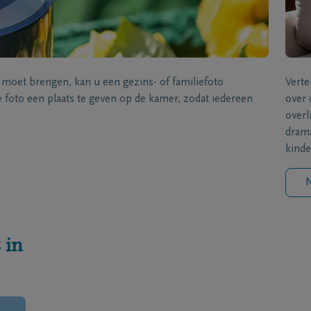
s moet brengen, kan u een gezins- of familiefoto
Verte
foto een plaats te geven op de kamer, zodat iedereen
over 
overl
drama
kinde
N
 in