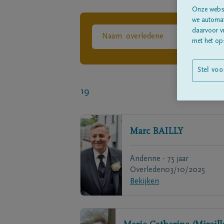
Onze websi
we automati
daarvoor v
met het ops
Stel voo
19
Marc
BAILLY
Andenne - 75 jaar
Overleden
03/10/2025
Bekijken