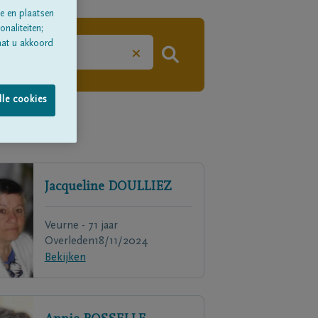
e en plaatsen
naliteiten;
aat u akkoord
×
lle cookies
Jacqueline
DOULLIEZ
Veurne - 71 jaar
Overleden
18/11/2024
Bekijken