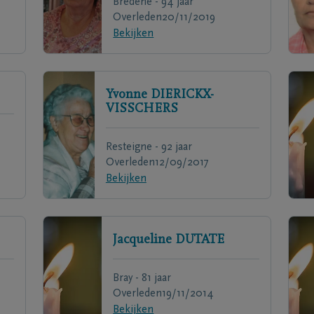
Bredene - 94 jaar
Overleden
20/11/2019
Bekijken
Yvonne
DIERICKX-
VISSCHERS
Resteigne - 92 jaar
Overleden
12/09/2017
Bekijken
Jacqueline
DUTATE
Bray - 81 jaar
Overleden
19/11/2014
Bekijken