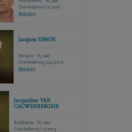
Morlanwelz - 85 jaar
Overleden
10/11/2017
Bekijken
Jacques
SIMON
Neupre - 83 jaar
Overleden
05/04/2016
Bekijken
Jacqueline
VAN
CAUWENBERGHE
Bulskamp - 87 jaar
Overleden
16/12/2013