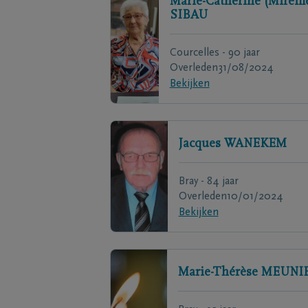
Marie-Catherine (Mireill
SIBAU
Courcelles - 90 jaar
Overleden
31/08/2024
Bekijken
Jacques
WANEKEM
Bray - 84 jaar
Overleden
10/01/2024
Bekijken
Marie-Thérèse
MEUNI