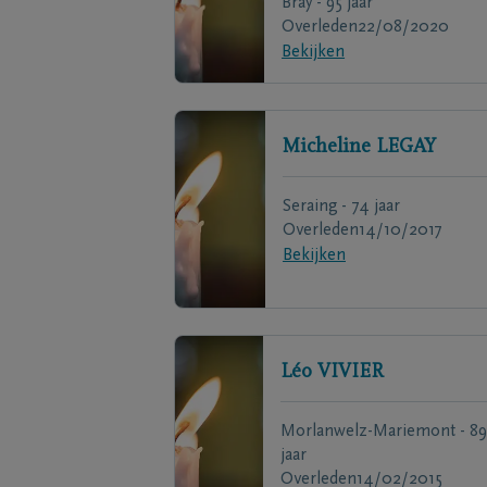
Bray - 95 jaar
Overleden
22/08/2020
Bekijken
Micheline
LEGAY
Seraing - 74 jaar
Overleden
14/10/2017
Bekijken
Léo
VIVIER
Morlanwelz-Mariemont - 89
jaar
Overleden
14/02/2015