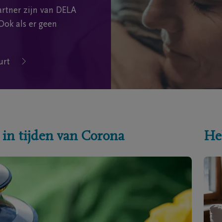
rtner zijn van DELA
Ook als er geen
urt
 in tijden van Corona
He