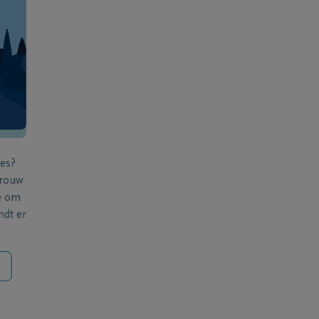
ies?
 rouw
e om
ndt er