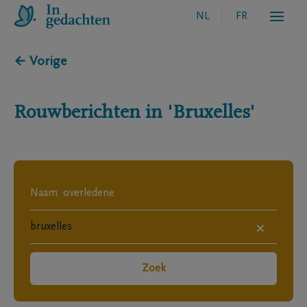
NL
FR
← Vorige
Rouwberichten in
'Bruxelles'
×
Zoek