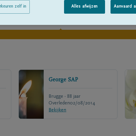
rkeuren zelf in
Alles afwijzen
Aanvaard a
George
SAP
Brugge - 88 jaar
Overleden
02/08/2014
Bekijken