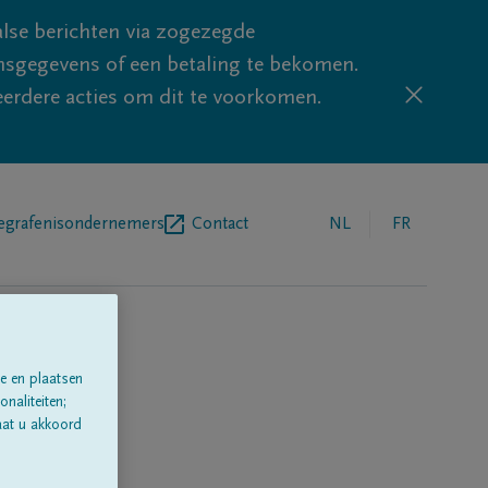
lse berichten via zogezegde
sgegevens of een betaling te bekomen.
eerdere acties om dit te voorkomen.
egrafenisondernemers
Contact
NL
FR
e en plaatsen
naliteiten;
aat u akkoord