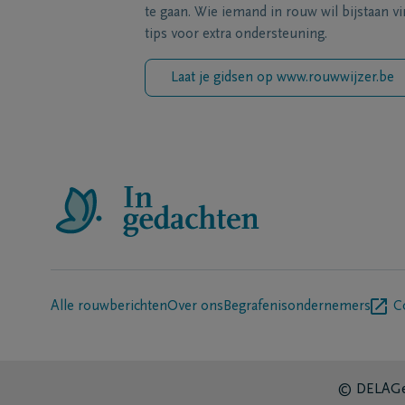
te gaan. Wie iemand in rouw wil bijstaan vi
tips voor extra ondersteuning.
Laat je gidsen op www.rouwwijzer.be
Alle rouwberichten
Over ons
Begrafenisondernemers
C
© DELA
Ge