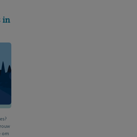
 in
ies?
 rouw
e om