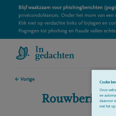
Blijf waakzaam voor phishingberichten (pogi
privécondoléances. Onder het mom van een c
Klik niet op verdachte links of bijlagen en 
Pogingen tot phishing en fraude vallen echter
← Vorige
Cookie ken
Onze websi
Rouwberichte
we automati
daarvoor v
met het ops