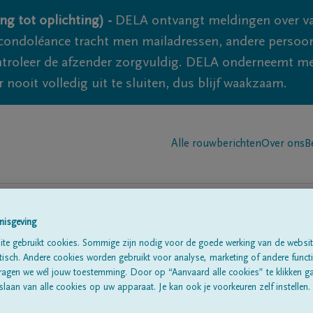
ng tot oplichting) -
DELA ontvangt meldingen over va
ondoléance tracht men mailadressen, andere persoon
controleer de afzender zorgvuldig. DELA onderneemt m
 nooit volledig uit te sluiten, dus blijf waakzaam.
Alle rouwberichten
Over ons
B
nisgeving
te gebruikt cookies. Sommige zijn nodig voor de goede werking van de websit
n in
'Bury'
sch. Andere cookies worden gebruikt voor analyse, marketing of andere functio
ragen we wél jouw toestemming. Door op “Aanvaard alle cookies” te klikken g
laan van alle cookies op uw apparaat. Je kan ook je voorkeuren zelf instellen.