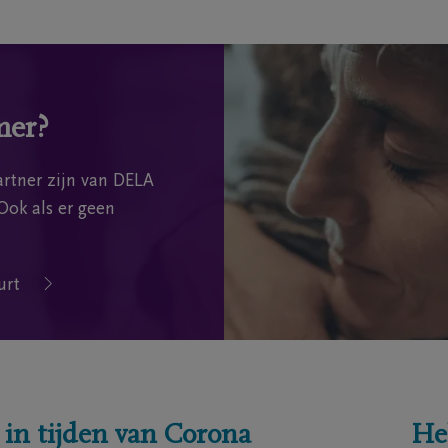
mer?
rtner zijn van DELA
Ook als er geen
urt
 in tijden van Corona
He