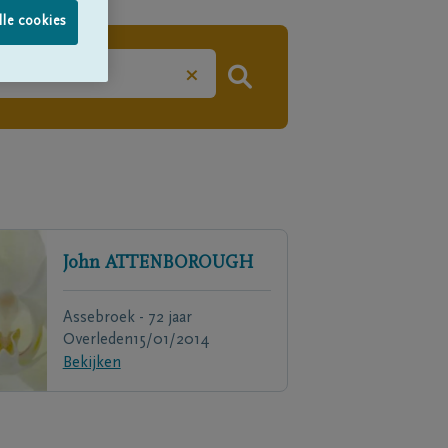
lle cookies
×
John
ATTENBOROUGH
Assebroek - 72 jaar
Overleden
15/01/2014
Bekijken