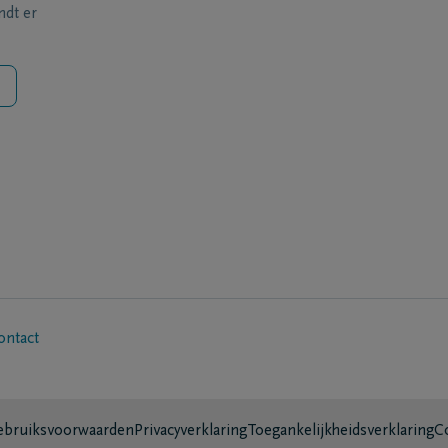
ndt er
ontact
bruiksvoorwaarden
Privacyverklaring
Toegankelijkheidsverklaring
C