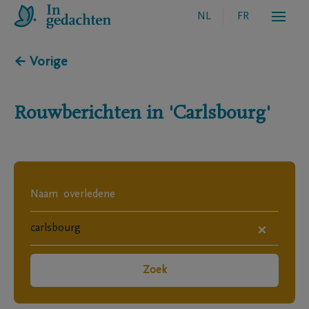
NL
FR
← Vorige
Rouwberichten in
'Carlsbourg'
×
Zoek