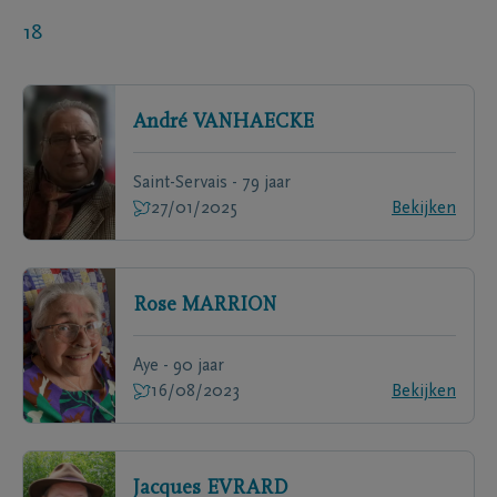
18
André
VANHAECKE
Saint-Servais - 79 jaar
27/01/2025
Bekijken
Rose
MARRION
Aye - 90 jaar
16/08/2023
Bekijken
Jacques
EVRARD