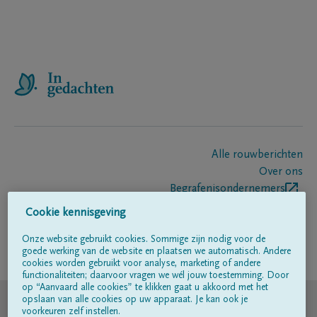
Alle rouwberichten
Over ons
Begrafenisondernemers
Contact
Cookie kennisgeving
Onze website gebruikt cookies. Sommige zijn nodig voor de
goede werking van de website en plaatsen we automatisch. Andere
Volg ons op
cookies worden gebruikt voor analyse, marketing of andere
functionaliteiten; daarvoor vragen we wél jouw toestemming. Door
op “Aanvaard alle cookies” te klikken gaat u akkoord met het
© DELA
opslaan van alle cookies op uw apparaat. Je kan ook je
voorkeuren zelf instellen.