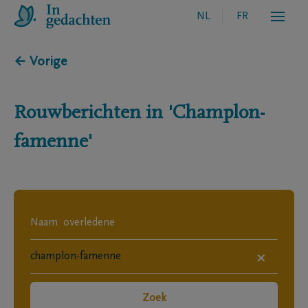
NL
FR
← Vorige
Rouwberichten in
'Champlon-
famenne'
×
Zoek